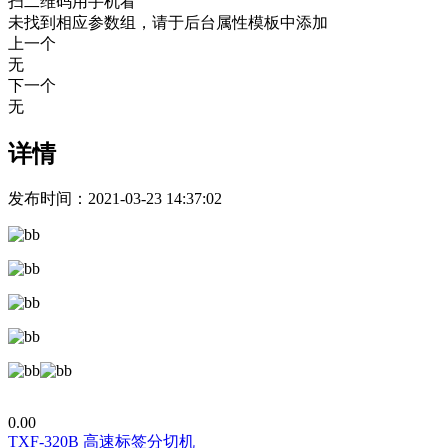
扫二维码用手机看
未找到相应参数组，请于后台属性模板中添加
上一个
无
下一个
无
详情
发布时间：
2021-03-23 14:37:02
0.00
TXF-320B 高速标签分切机