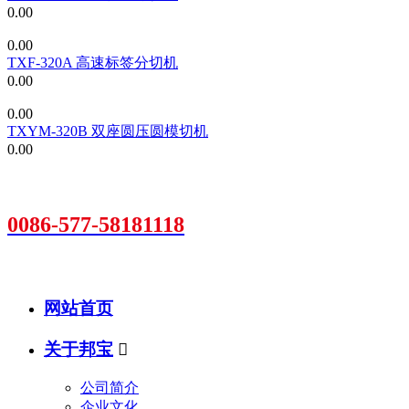
0.00
0.00
TXF-320A 高速标签分切机
0.00
0.00
TXYM-320B 双座圆压圆模切机
0.00
销售热线
0086-577-58181118
平阳县海西镇万洋众创城F09-7号楼101室
网站首页
关于邦宝

公司简介
企业文化