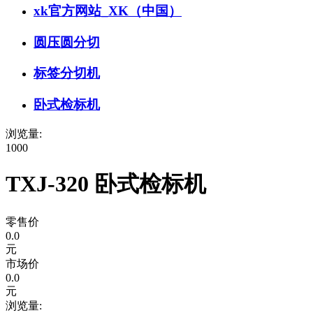
xk官方网站_XK（中国）
圆压圆分切
标签分切机
卧式检标机
浏览量:
1000
TXJ-320 卧式检标机
零售价
0.0
元
市场价
0.0
元
浏览量: